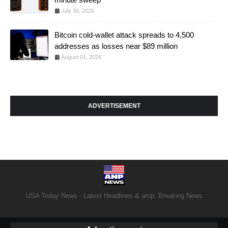
July 30, 2026
Bitcoin cold-wallet attack spreads to 4,500
addresses as losses near $89 million
August 01, 2026
ADVERTISEMENT
USA Today News - Latest Headlines & amp; Breaking News