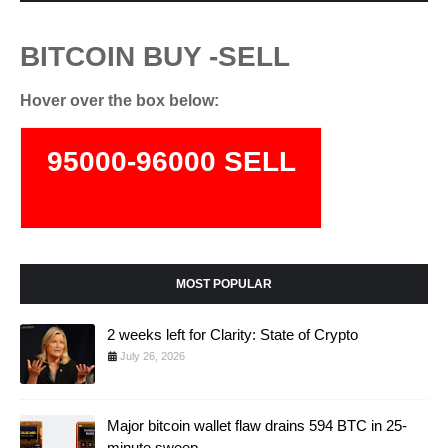
BITCOIN BUY -SELL
Hover over the box below:
95000-96000 SELL
74000-75500 BUY
MOST POPULAR
2 weeks left for Clarity: State of Crypto
July 26, 2026
Major bitcoin wallet flaw drains 594 BTC in 25-
minute sweep